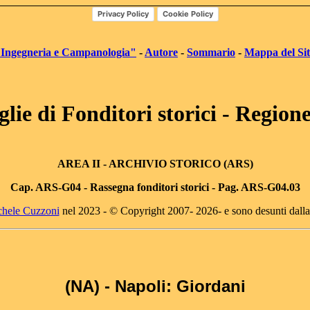
Privacy Policy
Cookie Policy
"Ingegneria e Campanologia"
-
Autore
-
Sommario
-
Mappa del Si
lie di Fonditori storici - Regio
AREA II
- ARCHIVIO STORICO (ARS)
Cap. AR
S-G04 -
Rassegna fonditori storici - Pag. ARS-G04.03
chele Cuzzoni
nel 2023 - © Copyright 2007- 2026- e sono desunti dall
(NA) - Napoli: Giordani