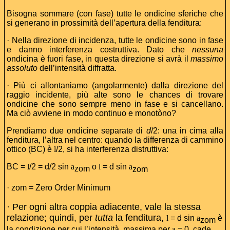
Bisogna sommare (con fase) tutte le ondicine sferiche che
si generano in prossimità dell’apertura della fenditura:
· Nella direzione di incidenza, tutte le ondicine sono in fase
e danno interferenza costruttiva. Dato che
nessuna
ondicina è fuori fase, in questa direzione si avrà il
massimo
assoluto
dell’intensità diffratta.
· Più ci allontaniamo (angolarmente) dalla direzione del
raggio incidente, più alte sono le chances di trovare
ondicine che sono sempre meno in fase e si cancellano.
Ma ciò avviene in modo continuo e monotòno?
Prendiamo due ondicine separate di
d
/2: una in cima alla
fenditura, l’altra nel centro: quando la differenza di cammino
ottico (BC) è
l
/2, si ha interferenza distruttiva:
BC =
l
/2 = d/2 sin
a
o
l
= d sin
a
zom
zom
· zom = Zero Order Minimum
· Per ogni altra coppia adiacente, vale la stessa
relazione; quindi, per
tutta
la fenditura,
l
= d sin
a
è
zom
la condizione per cui l’intensità, massima per
a
= 0, cade