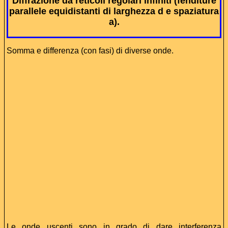
Diffrazione da reticoli regolari infiniti (fenditure
parallele equidistanti di larghezza d e spaziatura
a).
Somma e differenza (con fasi) di diverse onde.
Le onde uscenti sono in grado di dare interferenza