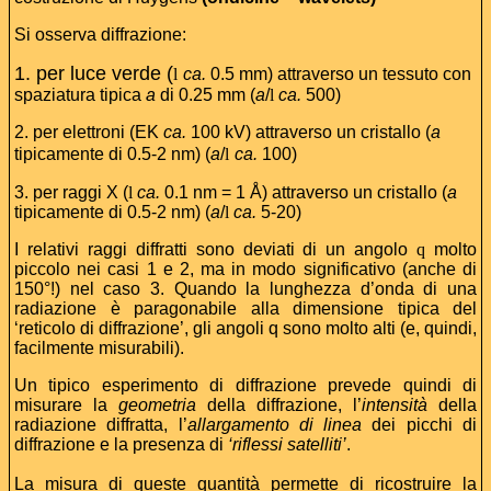
Si osserva diffrazione:
1. per luce verde (
l
ca.
0.5 mm) attraverso un tessuto con
spaziatura tipica
a
di 0.25 mm (
a
/
l
ca.
500)
2. per elettroni (EK
ca.
100 kV) attraverso un cristallo (
a
tipicamente di 0.5-2 nm) (
a
/
l
ca.
100)
3. per raggi X (
l
ca.
0.1 nm = 1 Å) attraverso un cristallo (
a
tipicamente di 0.5-2 nm) (
a
/
l
ca.
5-20)
I relativi raggi diffratti sono deviati di un angolo
q
molto
piccolo nei casi 1 e 2, ma in modo significativo (anche di
150°!) nel caso 3. Quando la lunghezza d’onda di una
radiazione è paragonabile alla dimensione tipica del
‘reticolo di diffrazione’, gli angoli q sono molto alti (e, quindi,
facilmente misurabili).
Un tipico esperimento di diffrazione prevede quindi di
misurare la
geometria
della diffrazione, l’
intensità
della
radiazione diffratta, l’
allargamento di linea
dei picchi di
diffrazione e la presenza di
‘riflessi satelliti’
.
La misura di queste quantità permette di ricostruire la