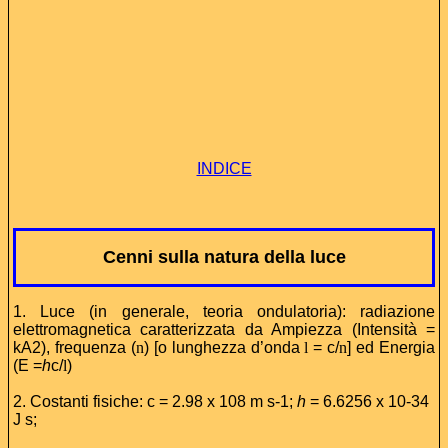
INDICE
Cenni sulla natura della luce
1. Luce (in generale, teoria ondulatoria): radiazione
elettromagnetica caratterizzata da Ampiezza (Intensità =
kA2), frequenza (
n
) [o lunghezza d’onda
l
= c/
n
] ed Energia
(E =
h
c/
l
)
2. Costanti fisiche: c = 2.98 x 108 m s-1;
h
= 6.6256 x 10-34
J s;