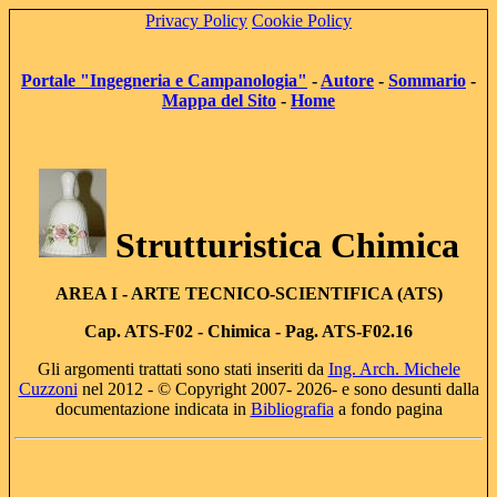
Privacy Policy
Cookie Policy
Portale "Ingegneria e Campanologia"
-
Autore
-
Sommario
-
Mappa del Sito
-
Home
Strutturistica Chimica
AREA I
- ARTE TECNICO-SCIENTIFICA (ATS)
Cap. AT
S-F02 -
Chimica - Pag. ATS-F02.16
Gli argomenti trattati sono stati inseriti da
Ing. Arch. Michele
Cuzzoni
nel 2012 - © Copyright 2007- 2026- e sono desunti dalla
documentazione indicata in
Bibliografia
a fondo pagina