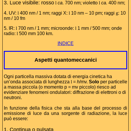
3. Luce visibile: rosso
l
ca.
700 nm; violetto
l
ca.
400 nm;
4. UV:
l
400 nm / 1 nm; raggi X:
l
10 nm – 10 pm; raggi
g
: 10
nm / 10 fm
5. IR:
l
700 nm / 1 mm; microonde:
l
1 mm / 500 mm; onde
radio:
l
500 mm 100 km.
INDICE
Aspetti quantomeccanici
Ogni particella massiva dotata di energia cinetica ha
un’onda associata di lunghezza
l
=
h
/mv.
Solo
per particelle
a massa piccola (o momento p = mv piccolo) riesco ad
evidenziare fenomeni ondulatori: diffrazione di elettroni o di
neutroni.
In funzione della fisica che sta alla base del processo di
emissione di luce da una sorgente di radiazione, la luce
può essere:
1. Continua o pulsata