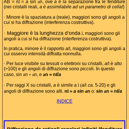
AB = n
l
=
a
sin
a
n, ove
a
è la separazione fra le fenditure
(nei cristalli reali,
a è assimilabile ad un parametro di cella!
)
· Minore è la spaziatura
a
(reale), maggiori sono gli angoli a
cui si ha diffrazione (interferenza costruttiva).
· Maggiore è la lunghezza d’onda
l
, maggiori sono gli
angoli a cui si ha diffrazione (interferenza costruttiva).
In pratica, minore è il rapporto
a
/
l
, maggiori sono gli angoli a
cui osservo intensità diffratta nonnulla.
· Per luce visibile su tessuti o elettroni su cristalli,
a
/
l
è alto
(>100) e gli angoli di diffrazione sono piccoli. In questo
/
caso, sin
a
n
» a
n, e
a
n = n
l
a
· Per raggi X su cristalli,
a
è simile a
l (
a
/
l
ca.
5-20) e gli
/
angoli di diffrazione sono alti.
n
l
=
a
sin
a
n
o:
sin
a
n = n
l
a
INDICE