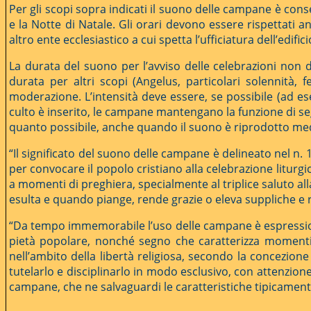
Per gli scopi sopra indicati il suono delle campane è consent
e la Notte di Natale. Gli orari devono essere rispettati a
altro ente ecclesiastico a cui spetta l’ufficiatura dell’edifi
La durata del suono per l’avviso delle celebrazioni non 
durata per altri scopi (Angelus, particolari solennità, 
moderazione. L’intensità deve essere, se possibile (ad ese
culto è inserito, le campane mantengano la funzione di segn
quanto possibile, anche quando il suono è riprodotto med
“Il significato del suono delle campane è delineato nel n. 14
per convocare il popolo cristiano alla celebrazione liturg
a momenti di preghiera, specialmente al triplice saluto 
esulta e quando piange, rende grazie o eleva suppliche e r
“Da tempo immemorabile l’uso delle campane è espressione 
pietà popolare, nonché segno che caratterizza momenti si
nell’ambito della libertà religiosa, secondo la concezione
tutelarlo e disciplinarlo in modo esclusivo, con attenzio
campane, che ne salvaguardi le caratteristiche tipicamente 