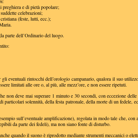
i:
di preghiera e di pietà popolare;
 suddette celebrazioni;
istiana (feste, lutti, ecc.);
 Maria.
, da parte dell’Ordinario del luogo.
tito:
r gli eventuali rintocchi dell’orologio campanario, qualora il suo utilizz
ssere limitati alle ore o, al più, alle mezz’ore, e non essere ripetuti.
iche non deve mai superare 1 minuto e 30 secondi, con eccezione delle s
di particolari solennità, della festa patronale, della morte di un fedele,
sempio sull’eventuale amplificazione), regolata in modo tale che, con att
bili da parte dei fedeli), ma non siano fonte di disturbo.
 anche quando il suono è riprodotto mediante strumenti meccanici o elett