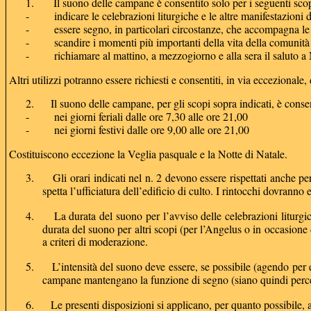
1.
Il suono delle campane è consentito solo per i seguenti scop
-
indicare le celebrazioni liturgiche e le altre manifestazioni 
-
essere segno, in particolari circostanze, che accompagna le
-
scandire i momenti più importanti della vita della comunità cr
-
richiamare al mattino, a mezzogiorno e alla sera il saluto a
Altri utilizzi potranno essere richiesti e consentiti, in via eccezionale
2.
Il suono delle campane, per gli scopi sopra indicati, è consen
-
nei giorni feriali dalle ore 7,30 alle ore 21,00
-
nei giorni festivi dalle ore 9,00 alle ore 21,00
Costituiscono eccezione la Veglia pasquale e la Notte di Natale.
3.
Gli orari indicati nel n. 2 devono essere rispettati anche pe
spetta l’ufficiatura dell’edificio di culto. I rintocchi dovranno e
4.
La durata del suono per l’avviso delle celebrazioni liturg
durata del suono per altri scopi (per l’Angelus o in occasione 
a criteri di moderazione.
5.
L’intensità del suono deve essere, se possibile (agendo per e
campane mantengano la funzione di segno (siano quindi percepi
6.
Le presenti disposizioni si applicano, per quanto possibile,