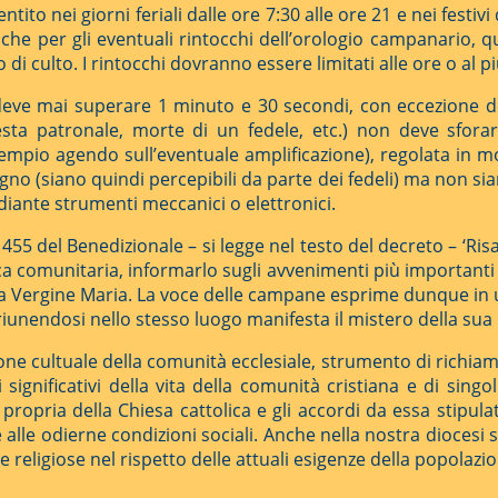
ito nei giorni feriali dalle ore 7:30 alle ore 21 e nei festiv
nche per gli eventuali rintocchi dell’orologio campanario, q
cio di culto. I rintocchi dovranno essere limitati alle ore o al 
deve mai superare 1 minuto e 30 secondi, con eccezione del
festa patronale, morte di un fedele, etc.) non deve sforar
mpio agendo sull’eventuale amplificazione), regolata in mod
o (siano quindi percepibili da parte dei fedeli) ma non sian
iante strumenti meccanici o elettronici.
55 del Benedizionale – si legge nel testo del decreto – ‘Risal
ica comunitaria, informarlo sugli avvenimenti più importanti
alla Vergine Maria. La voce delle campane esprime dunque in
iunendosi nello stesso luogo manifesta il mistero della sua u
cultuale della comunità ecclesiale, strumento di richiamo p
gnificativi della vita della comunità cristiana e di singol
 propria della Chiesa cattolica e gli accordi da essa stipula
ne alle odierne condizioni sociali. Anche nella nostra dioce
religiose nel rispetto delle attuali esigenze della popolazio