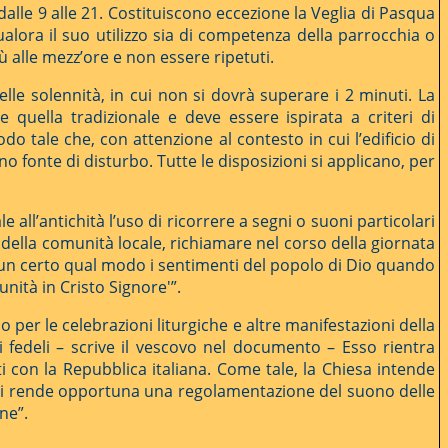
i dalle 9 alle 21. Costituiscono eccezione la Veglia di Pasqua
ualora il suo utilizzo sia di competenza della parrocchia o
più alle mezz’ore e non essere ripetuti.
le solennità, in cui non si dovrà superare i 2 minuti. La
e quella tradizionale e deve essere ispirata a criteri di
o tale che, con attenzione al contesto in cui l’edificio di
o fonte di disturbo. Tutte le disposizioni si applicano, per
e all’antichità l’uso di ricorrere a segni o suoni particolari
 della comunità locale, richiamare nel corso della giornata
 un certo qual modo i sentimenti del popolo di Dio quando
nità in Cristo Signore'”.
er le celebrazioni liturgiche e altre manifestazioni della
i fedeli – scrive il vescovo nel documento – Esso rientra
ti con la Repubblica italiana. Come tale, la Chiesa intende
si si rende opportuna una regolamentazione del suono delle
ne”.