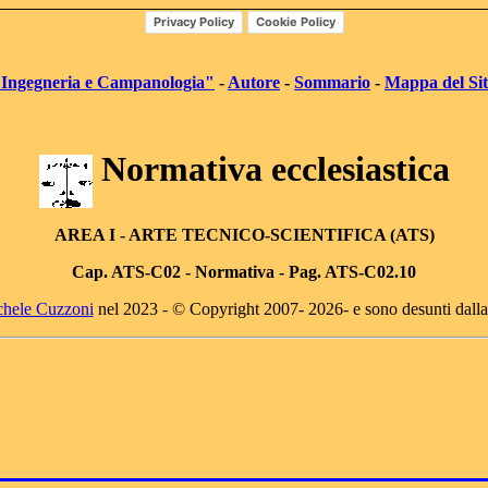
Privacy Policy
Cookie Policy
"Ingegneria e Campanologia"
-
Autore
-
Sommario
-
Mappa del Si
Normativa ecclesiastica
AREA I
- ARTE TECNICO-SCIENTIFICA (ATS)
Cap. AT
S-C02 -
Normativa - Pag. ATS-C02.10
chele Cuzzoni
nel 2023 - © Copyright 2007- 2026- e sono desunti dall